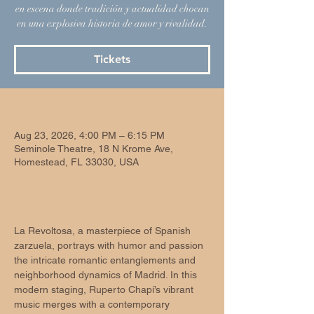
en escena donde tradición y actualidad chocan
en una explosiva historia de amor y rivalidad.
Tickets
Time & Location
Aug 23, 2026, 4:00 PM – 6:15 PM
Seminole Theatre, 18 N Krome Ave,
Homestead, FL 33030, USA
About the event
La Revoltosa, a masterpiece of Spanish 
zarzuela, portrays with humor and passion 
the intricate romantic entanglements and 
neighborhood dynamics of Madrid. In this 
modern staging, Ruperto Chapí’s vibrant 
music merges with a contemporary 