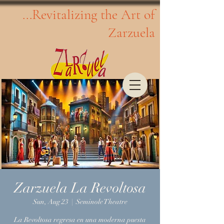
...Revitalizing the Art of
Zarzuela
Zarzuela La Revoltosa
Sun, Aug 23
  |  
Seminole Theatre
La Revoltosa regresa en una moderna puesta