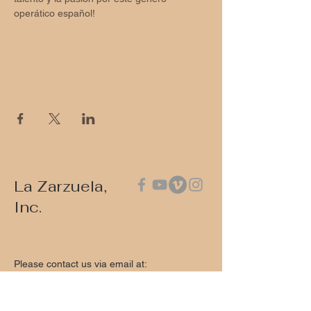
operático español!
Share this event
La Zarzuela,
Inc.
Please contact us via email at:
contact@lazarzuela.org