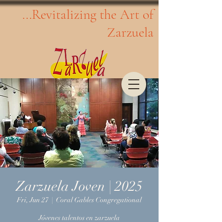
...Revitalizing the Art of
Zarzuela
Zarzuela Joven | 2025
Fri, Jun 27
  |  
Coral Gables Congregational
Jóvenes talentos en zarzuela