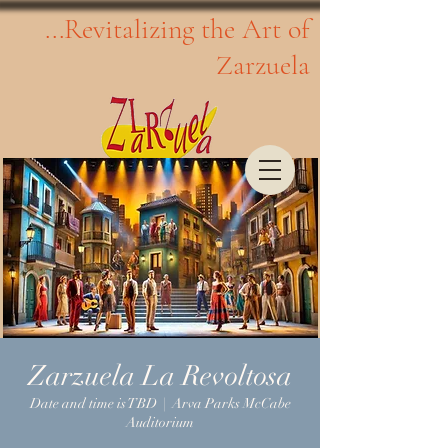
...Revitalizing the Art of
Zarzuela
Zarzuela La Revoltosa
Date and time is TBD
  |  
Arva Parks McCabe
Auditorium