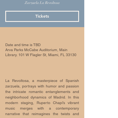
Zarzuela La Revoltosa
Tickets
Time & Location
Date and time is TBD
Arva Parks McCabe Auditorium, Main
Library. 101 W Flagler St, Miami, FL 33130
About the event
La Revoltosa, a masterpiece of Spanish 
zarzuela, portrays with humor and passion 
the intricate romantic entanglements and 
neighborhood dynamics of Madrid. In this 
modern staging, Ruperto Chapí’s vibrant 
music merges with a contemporary 
narrative that reimagines the twists and 