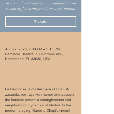
en escena donde tradición y actualidad chocan
en una explosiva historia de amor y rivalidad.
Tickets
Time & Location
Aug 22, 2026, 7:00 PM – 9:15 PM
Seminole Theatre, 18 N Krome Ave,
Homestead, FL 33030, USA
About the event
La Revoltosa, a masterpiece of Spanish 
zarzuela, portrays with humor and passion 
the intricate romantic entanglements and 
neighborhood dynamics of Madrid. In this 
modern staging, Ruperto Chapí’s vibrant 