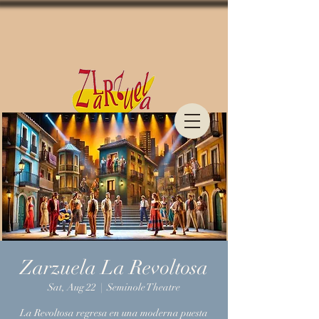
...Revitalizing the Art of
Zarzuela
Zarzuela La Revoltosa
Sat, Aug 22
  |  
Seminole Theatre
La Revoltosa regresa en una moderna puesta