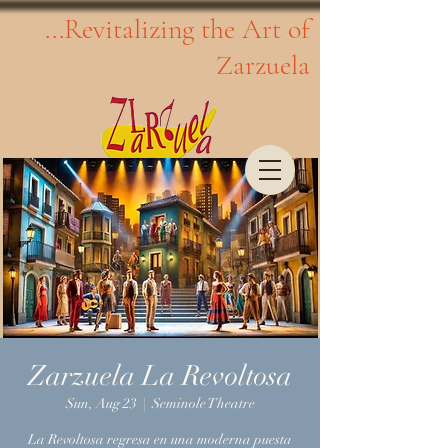
...Revitalizing the Art of
Zarzuela
Zarzuela La Revoltosa
Sun, Aug 23
  |  
Seminole Theatre
La Revoltosa regresa en una moderna puesta