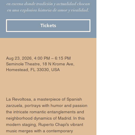
en escena donde tradición y actualidad chocan
en una explosiva historia de amor y rivalidad.
Tickets
Time & Location
Aug 23, 2026, 4:00 PM – 6:15 PM
Seminole Theatre, 18 N Krome Ave,
Homestead, FL 33030, USA
About the event
La Revoltosa, a masterpiece of Spanish 
zarzuela, portrays with humor and passion 
the intricate romantic entanglements and 
neighborhood dynamics of Madrid. In this 
modern staging, Ruperto Chapí’s vibrant 
music merges with a contemporary 