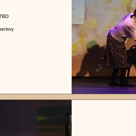
 TBD
pertory